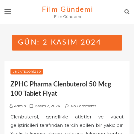
Skip
Film Gündemi
to
Film Gündemi
content
GÜN:
2 KASIM 2024
UNCATEGORIZED
ZPHC Pharma Clenbuterol 50 Mcg
100 Tablet Fiyat
P
Admin
Kasım 2, 2024
No Comments
o
Clenbuterol, genellikle atletler ve vücut
s
geliştiricileri tarafından tercih edilen bir yakıcıdır.
t
Yanlış bilinenin aksine, yalnızca kilosunu kontrol