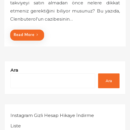
takviyeyi satın almadan önce nelere dikkat
d
o
etmeniz gerektiğini biliyor musunuz? Bu yazıda,
n
Clenbuterol'un cazibesinin…
Read More
Ara
Ara
Instagram Gizli Hesap Hikaye İndirme
Liste