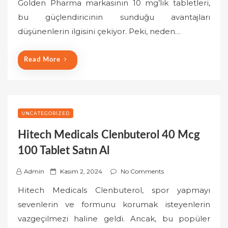
Golden Pharma markasının 10 mg’lık tabletleri,
e
bu güçlendiricinin sunduğu avantajları
d
o
düşünenlerin ilgisini çekiyor. Peki, neden…
n
Read More
UNCATEGORIZED
Hitech Medicals Clenbuterol 40 Mcg
100 Tablet Satın Al
P
Admin
Kasım 2, 2024
No Comments
o
Hitech Medicals Clenbuterol, spor yapmayı
s
sevenlerin ve formunu korumak isteyenlerin
t
vazgeçilmezi haline geldi. Ancak, bu popüler
e