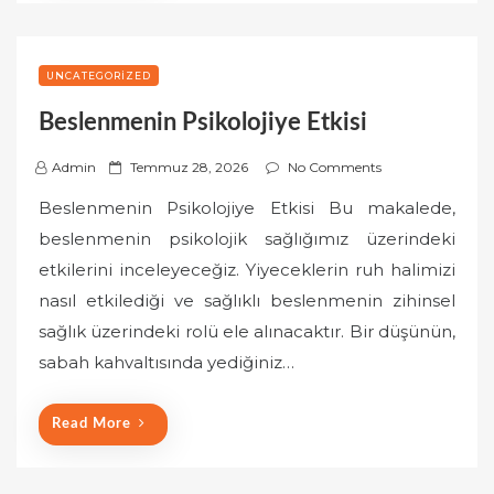
UNCATEGORIZED
Beslenmenin Psikolojiye Etkisi
P
Admin
Temmuz 28, 2026
No Comments
o
Beslenmenin Psikolojiye Etkisi Bu makalede,
s
beslenmenin psikolojik sağlığımız üzerindeki
t
etkilerini inceleyeceğiz. Yiyeceklerin ruh halimizi
e
nasıl etkilediği ve sağlıklı beslenmenin zihinsel
d
o
sağlık üzerindeki rolü ele alınacaktır. Bir düşünün,
n
sabah kahvaltısında yediğiniz…
Read More