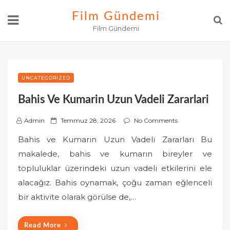
Skip
Film Gündemi
to
Film Gündemi
content
UNCATEGORIZED
Bahis Ve Kumarin Uzun Vadeli Zararlari
P
Admin
Temmuz 28, 2026
No Comments
o
Bahis ve Kumarın Uzun Vadeli Zararları Bu
s
makalede, bahis ve kumarın bireyler ve
t
topluluklar üzerindeki uzun vadeli etkilerini ele
e
alacağız. Bahis oynamak, çoğu zaman eğlenceli
d
o
bir aktivite olarak görülse de,…
n
Read More