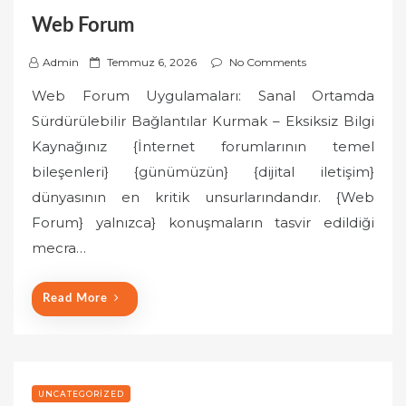
Web Forum
P
Admin
Temmuz 6, 2026
No Comments
o
Web Forum Uygulamaları: Sanal Ortamda
s
Sürdürülebilir Bağlantılar Kurmak – Eksiksiz Bilgi
t
Kaynağınız {İnternet forumlarının temel
e
bileşenleri} {günümüzün} {dijital iletişim}
d
o
dünyasının en kritik unsurlarındandır. {Web
n
Forum} yalnızca} konuşmaların tasvir edildiği
mecra…
Read More
UNCATEGORIZED