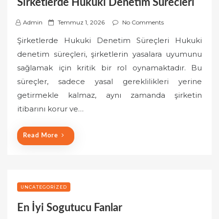
Sirketlerde Hukuki Denetim Surecleri
P
Admin
Temmuz 1, 2026
No Comments
o
Şirketlerde Hukuki Denetim Süreçleri Hukuki
s
denetim süreçleri, şirketlerin yasalara uyumunu
t
sağlamak için kritik bir rol oynamaktadır. Bu
e
süreçler, sadece yasal gereklilikleri yerine
d
o
getirmekle kalmaz, aynı zamanda şirketin
n
itibarını korur ve…
Read More
UNCATEGORIZED
En İyi Sogutucu Fanlar