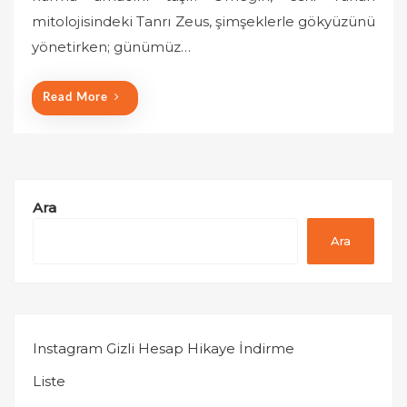
o
mitolojisindeki Tanrı Zeus, şimşeklerle gökyüzünü
n
yönetirken; günümüz…
Read More
Ara
Ara
Instagram Gizli Hesap Hikaye İndirme
Liste