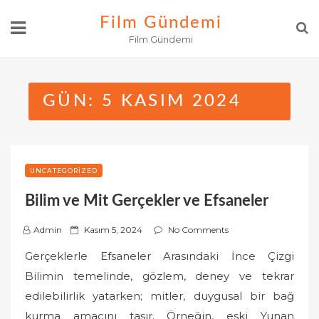
Skip
Film Gündemi
to
Film Gündemi
content
GÜN:
5 KASIM 2024
UNCATEGORIZED
Bilim ve Mit Gerçekler ve Efsaneler
P
Admin
Kasım 5, 2024
No Comments
o
Gerçeklerle Efsaneler Arasındaki İnce Çizgi
s
Bilimin temelinde, gözlem, deney ve tekrar
t
edilebilirlik yatarken; mitler, duygusal bir bağ
e
kurma amacını taşır. Örneğin, eski Yunan
d