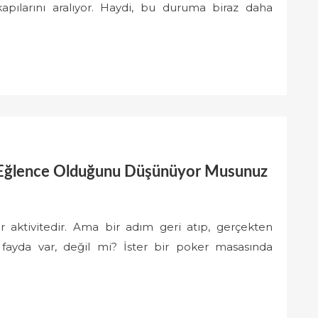
kapılarını aralıyor. Haydi, bu duruma biraz daha
r Eğlence Olduğunu Düşünüyor Musunuz
ir aktivitedir. Ama bir adım geri atıp, gerçekten
fayda var, değil mi? İster bir poker masasında