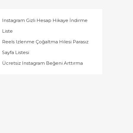
Instagram Gizli Hesap Hikaye İndirme
Liste
Reels Izlenme Çoğaltma Hilesi Parasız
Sayfa Listesi
Ücretsiz Instagram Beğeni Arttırma