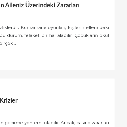
 Aileniz Üzerindeki Zararları
liklerdir. Kumarhane oyunları, kişilerin ellerindeki
n bu durum, felaket bir hal alabilir. Çocukların okul
 birçok…
Krizler
n geçirme yöntemi olabilir. Ancak, casino zararları