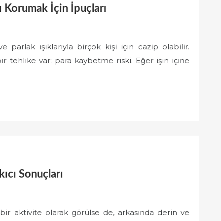
zı Korumak İçin İpuçları
parlak ışıklarıyla birçok kişi için cazip olabilir.
r tehlike var: para kaybetme riski. Eğer işin içine
ıcı Sonuçları
 bir aktivite olarak görülse de, arkasında derin ve