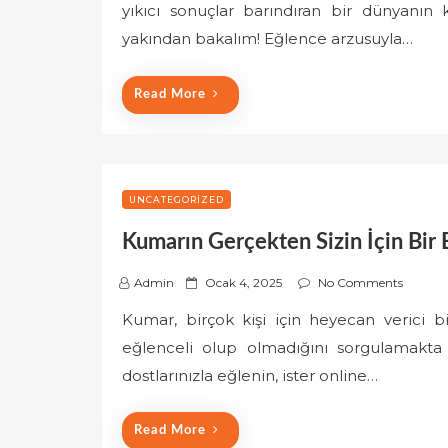
yıkıcı sonuçlar barındıran bir dünyanın 
t
e
yakından bakalım! Eğlence arzusuyla…
d
o
Read More
n
UNCATEGORIZED
Kumarın Gerçekten Sizin İçin Bi
P
Admin
Ocak 4, 2025
No Comments
o
Kumar, birçok kişi için heyecan verici b
s
eğlenceli olup olmadığını sorgulamakta 
t
e
dostlarınızla eğlenin, ister online…
d
o
Read More
n