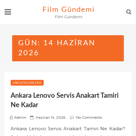
Skip
Film Gündemi
to
Film Gündemi
content
GÜN:
14 HAZIRAN
2026
UNCATEGORIZED
Ankara Lenovo Servis Anakart Tamiri
Ne Kadar
P
Admin
Haziran 14, 2026
No Comments
o
Ankara Lenovo Servis Anakart Tamiri Ne Kadar?
s