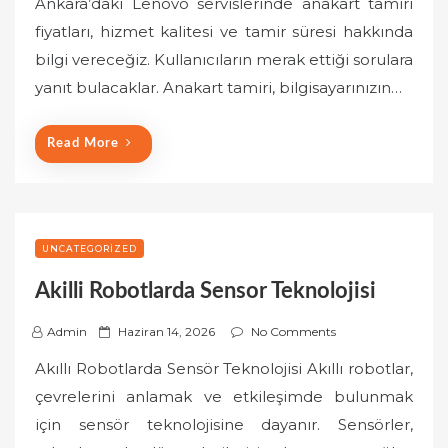
Ankara’daki Lenovo servislerinde anakart tamiri
t
fiyatları, hizmet kalitesi ve tamir süresi hakkında
e
bilgi vereceğiz. Kullanıcıların merak ettiği sorulara
d
o
yanıt bulacaklar. Anakart tamiri, bilgisayarınızın…
n
Read More
UNCATEGORIZED
Akilli Robotlarda Sensor Teknolojisi
P
Admin
Haziran 14, 2026
No Comments
o
Akıllı Robotlarda Sensör Teknolojisi Akıllı robotlar,
s
çevrelerini anlamak ve etkileşimde bulunmak
t
için sensör teknolojisine dayanır. Sensörler,
e