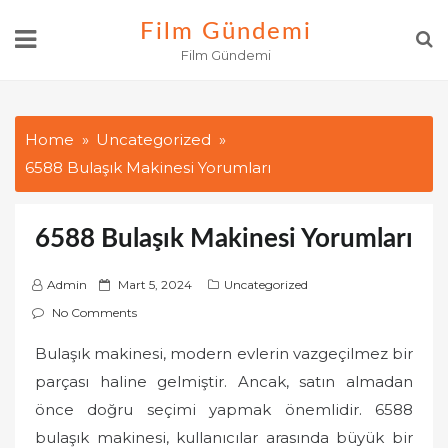
Skip
Film Gündemi
to
Film Gündemi
content
Home
Uncategorized
6588 Bulaşık Makinesi Yorumları
6588 Bulaşık Makinesi Yorumları
P
Admin
Mart 5, 2024
Uncategorized
o
No Comments
s
Bulaşık makinesi, modern evlerin vazgeçilmez bir
t
parçası haline gelmiştir. Ancak, satın almadan
e
d
önce doğru seçimi yapmak önemlidir. 6588
o
bulaşık makinesi, kullanıcılar arasında büyük bir