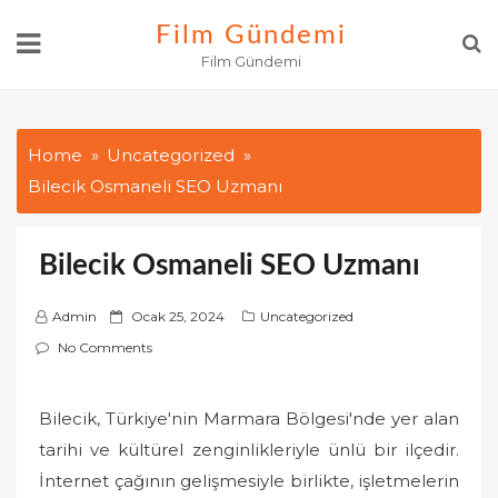
Skip
Film Gündemi
to
Film Gündemi
content
Home
Uncategorized
Bilecik Osmaneli SEO Uzmanı
Bilecik Osmaneli SEO Uzmanı
P
Admin
Ocak 25, 2024
Uncategorized
o
No Comments
s
t
Bilecik, Türkiye'nin Marmara Bölgesi'nde yer alan
e
tarihi ve kültürel zenginlikleriyle ünlü bir ilçedir.
d
o
İnternet çağının gelişmesiyle birlikte, işletmelerin