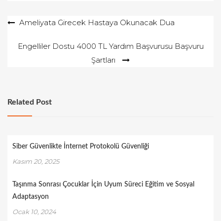
e
Yazı
Ameliyata Girecek Hastaya Okunacak Dua
d
o
gezinmesi
Engelliler Dostu 4000 TL Yardım Başvurusu Başvuru
n
Şartları
Related Post
Siber Güvenlikte İnternet Protokolü Güvenliği
Kasım 20, 2025
Taşınma Sonrası Çocuklar İçin Uyum Süreci Eğitim ve Sosyal
Adaptasyon
Ocak 10, 2024