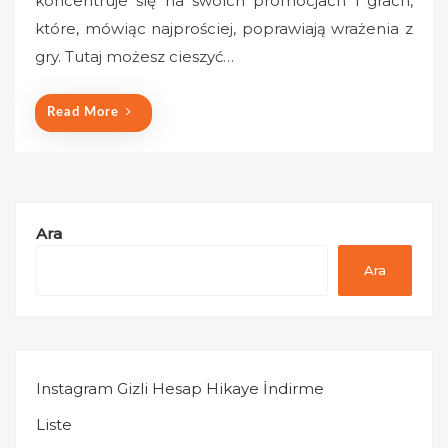
koncentruje się na swoich promocjach i grach,
e
które, mówiąc najprościej, poprawiają wrażenia z
d
o
gry. Tutaj możesz cieszyć…
n
Read More
Ara
Ara
Instagram Gizli Hesap Hikaye İndirme
Liste