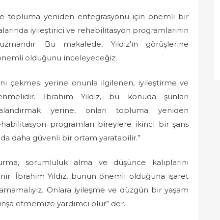
u ve topluma yeniden entegrasyonu için önemli bir
alarında iyileştirici ve rehabilitasyon programlarının
zmandır. Bu makalede, Yıldız'ın görüşlerine
önemli olduğunu inceleyeceğiz.
ı çekmesi yerine onunla ilgilenen, iyileştirme ve
enmelidir. İbrahim Yıldız, bu konuda şunları
zalandırmak yerine, onları topluma yeniden
ehabilitasyon programları bireylere ikinci bir şans
mda daha güvenli bir ortam yaratabilir.”
urma, sorumluluk alma ve düşünce kalıplarını
nır. İbrahim Yıldız, bunun önemli olduğuna işaret
mlamamalıyız. Onlara iyileşme ve düzgün bir yaşam
 inşa etmemize yardımcı olur” der.