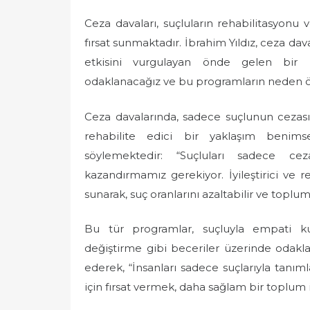
o
Ceza davaları, suçluların rehabilitasyon
s
t
fırsat sunmaktadır. İbrahim Yıldız, ceza dav
e
etkisini vurgulayan önde gelen bir u
d
odaklanacağız ve bu programların neden 
o
n
Ceza davalarında, sadece suçlunun cezasın
rehabilite edici bir yaklaşım benims
söylemektedir: “Suçluları sadece ce
kazandırmamız gerekiyor. İyileştirici ve r
sunarak, suç oranlarını azaltabilir ve toplu
Bu tür programlar, suçluyla empati k
değiştirme gibi beceriler üzerinde odakla
ederek, “İnsanları sadece suçlarıyla tanı
için fırsat vermek, daha sağlam bir toplum