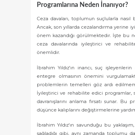
Programlarına Neden İnanıyor?
Ceza davaları, toplumun suçlularla nasıl b
Ancak, son yıllarda cezalandırma yerine iy
önem kazandığı görülmektedir. İşte bu nok
ceza davalarında iyileştirici ve rehabi
önemlidir.
İbrahim Yıldız'ın inancı, suç işleyenler
entegre olmasının önemini vurgulamaktad
problemlerin temelleri göz ardı edilmem
İyileştirici ve rehabilite edici programlar,
davranışlarını anlama fırsatı sunar. Bu p
düşünce kalıplarını değiştirmelerine yardımc
İbrahim Yıldız'ın savunduğu bu yaklaşım
sağladığı gibi, aynı zamanda toplumu da ko