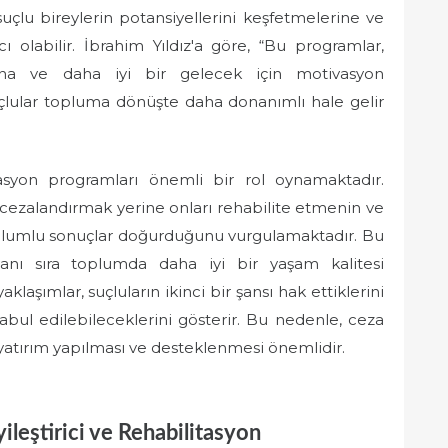
 suçlu bireylerin potansiyellerini keşfetmelerine ve
ı olabilir. İbrahim Yıldız'a göre, “Bu programlar,
rına ve daha iyi bir gelecek için motivasyon
uçlular topluma dönüşte daha donanımlı hale gelir
itasyon programları önemli bir rol oynamaktadır.
ce cezalandırmak yerine onları rehabilite etmenin ve
lumlu sonuçlar doğurduğunu vurgulamaktadır. Bu
yanı sıra toplumda daha iyi bir yaşam kalitesi
yaklaşımlar, suçluların ikinci bir şansı hak ettiklerini
bul edilebileceklerini gösterir. Bu nedenle, ceza
yatırım yapılması ve desteklenmesi önemlidir.
yileştirici ve Rehabilitasyon