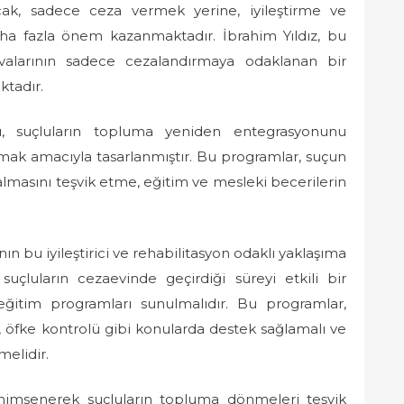
cak, sadece ceza vermek yerine, iyileştirme ve
aha fazla önem kazanmaktadır. İbrahim Yıldız, bu
avalarının sadece cezalandırmaya odaklanan bir
tadır.
arı, suçluların topluma yeniden entegrasyonunu
tmak amacıyla tasarlanmıştır. Bu programlar, suçun
lmasını teşvik etme, eğitim ve mesleki becerilerin
ının bu iyileştirici ve rehabilitasyon odaklı yaklaşıma
suçluların cezaevinde geçirdiği süreyi etkili bir
 eğitim programları sunulmalıdır. Bu programlar,
e, öfke kontrolü gibi konularda destek sağlamalı ve
melidir.
benimsenerek suçluların topluma dönmeleri teşvik