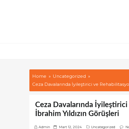
Skip
to
content
Home
Uncategorized
Ceza Davalarında İyileştirici ve Rehabilitasy
Ceza Davalarında İyileştiric
İbrahim Yıldızın Görüşleri
P
Admin
Mart 12, 2024
Uncategorized
N