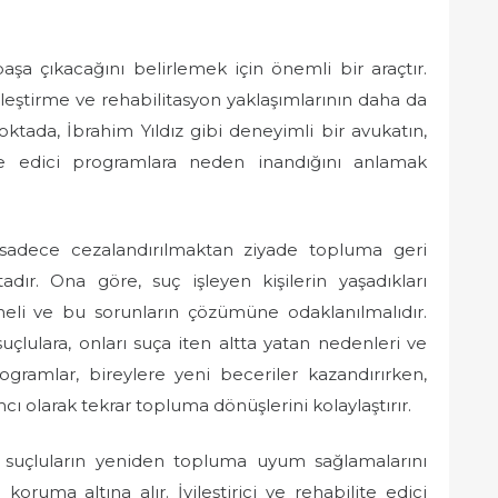
aşa çıkacağını belirlemek için önemli bir araçtır.
ileştirme ve rehabilitasyon yaklaşımlarının daha da
tada, İbrahim Yıldız gibi deneyimli bir avukatın,
lite edici programlara neden inandığını anlamak
in sadece cezalandırılmaktan ziyade topluma geri
ır. Ona göre, suç işleyen kişilerin yaşadıkları
eli ve bu sorunların çözümüne odaklanılmalıdır.
 suçlulara, onları suça iten altta yatan nedenleri ve
rogramlar, bireylere yeni beceriler kazandırırken,
ı olarak tekrar topluma dönüşlerini kolaylaştırır.
, suçluların yeniden topluma uyum sağlamalarını
ruma altına alır. İyileştirici ve rehabilite edici