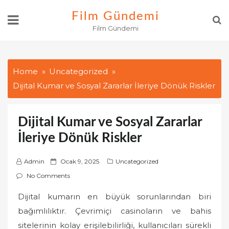
Skip
Film Gündemi
to
Film Gündemi
content
Home
Uncategorized
Dijital Kumar ve Sosyal Zararlar İleriye Dönük Riskler
Dijital Kumar ve Sosyal Zararlar
İleriye Dönük Riskler
P
Admin
Ocak 9, 2025
Uncategorized
o
No Comments
s
Dijital kumarın en büyük sorunlarından biri
t
bağımlılıktır. Çevrimiçi casinoların ve bahis
e
d
sitelerinin kolay erişilebilirliği, kullanıcıları sürekli