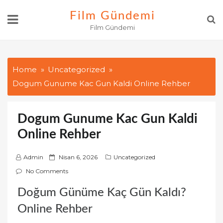
Skip
Film Gündemi
to
Film Gündemi
content
Home
Uncategorized
Dogum Gunume Kac Gun Kaldi Online Rehber
Dogum Gunume Kac Gun Kaldi
Online Rehber
P
Admin
Nisan 6, 2026
Uncategorized
o
No Comments
s
Doğum Günüme Kaç Gün Kaldı?
t
e
Online Rehber
d