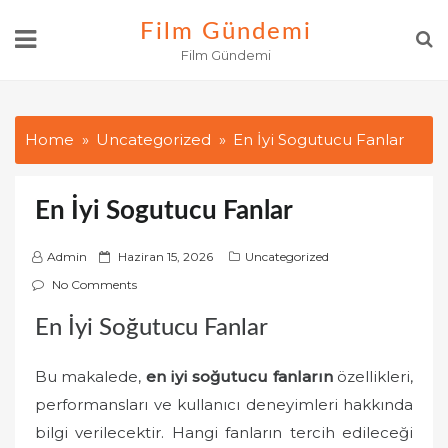
Skip
Film Gündemi
to
Film Gündemi
content
Home
Uncategorized
En İyi Sogutucu Fanlar
En İyi Sogutucu Fanlar
P
Admin
Haziran 15, 2026
Uncategorized
o
No Comments
s
En İyi Soğutucu Fanlar
t
e
Bu makalede,
en iyi soğutucu fanların
özellikleri,
d
o
performansları ve kullanıcı deneyimleri hakkında
n
bilgi verilecektir. Hangi fanların tercih edileceği