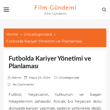
Skip
Film Gündemi
to
Film Gündemi
content
Home
Uncategorized
Futbolda Kariyer Yönetimi ve Planlaması
Futbolda Kariyer Yönetimi ve
Planlaması
P
Admin
Mayıs 24, 2024
Uncategorized
o
No Comments
s
Futbol, heyecanın, tutkunun ve başarı
t
hikayelerinin sahasıdır. Ancak, bu heyecan dolu
e
d
dünyada kariyer yapmak, sadece yetenekle değil,