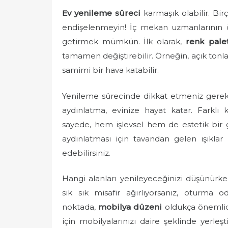
e
Ev yenileme süreci
karmaşık olabilir. Bi
d
endişelenmeyin! İç mekan uzmanlarının ön
o
getirmek mümkün. İlk olarak,
renk palet
n
tamamen değiştirebilir. Örneğin, açık tonla
samimi bir hava katabilir.
Yenileme sürecinde dikkat etmeniz gerek
aydınlatma, evinize hayat katar. Farklı
sayede, hem işlevsel hem de estetik bir 
aydınlatması için tavandan gelen ışıklar
edebilirsiniz.
Hangi alanları yenileyeceğinizi düşünürk
sık sık misafir ağırlıyorsanız, oturma o
noktada,
mobilya düzeni
oldukça önemlidi
için mobilyalarınızı daire şeklinde yerle