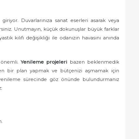
 giriyor. Duvarlarınıza sanat eserleri asarak veya
ilirsiniz. Unutmayın, küçük dokunuşlar büyük farklar
stık kılıfı değişikliği ile odanızın havasını anında
k önemli.
Yenileme projeleri
bazen beklenmedik
eden bir plan yapmak ve bütçenizi aşmamak için
v yenileme sürecinde göz önünde bulundurmanız
:
n.