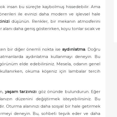
rçok insan bu süreçte kaybolmuş hissedebilir. Ama
erileri ile evinizi daha modern ve işlevsel hale
inizi
düşünün. Renkler, bir mekanın atmosferini
r alanı daha geniş gösterirken, koyu tonlar sıcak ve
en bir diğer önemli nokta ise
aydınlatma
. Doğru
 katmanlarda aydınlatma kullanmayı deneyin. Bu
görünüm elde edebilirsiniz. Mesela, odanın genel
 kullanırken, okuma köşeniz için lambalar tercih
en,
yaşam tarzınızı
göz önünde bulundurun. Eğer
danızın düzenini değiştirmek isteyebilirsiniz. Bu
r. Oturma alanınızı daha sosyal bir hale getirmek
ştirmeyi deneyin. Bu, sohbeti teşvik eder ve daha