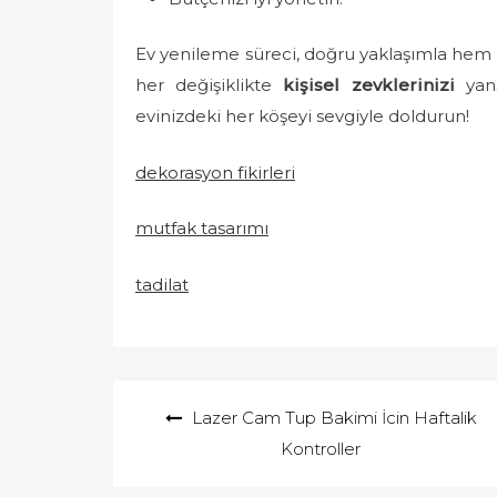
Ev yenileme süreci, doğru yaklaşımla hem 
her değişiklikte
kişisel zevklerinizi
yans
evinizdeki her köşeyi sevgiyle doldurun!
dekorasyon fikirleri
mutfak tasarımı
tadilat
Yazı
Lazer Cam Tup Bakimi İcin Haftalik
gezinmesi
Kontroller