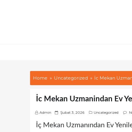
Skip
to
content
Home
Uncategorized
İc Mekan Uzmani
İc Mekan Uzmanindan Ev Yen
P
Admin
Şubat 3, 2026
Uncategorized
N
o
İç Mekan Uzmanından Ev Yenile
s
t