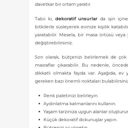
davetkar bir ortam yaratır.
Tabii ki,
dekoratif unsurlar
da işin içine
bitkilerle süsleyerek evinize kişilik katab
yaratabilir. Mesela, bir masa örtüsü veya ya
değiştirebilirsiniz.
Son olarak, bütçenizi belirlemek de ço
masraflar çıkarabilir. Bu nedenle, önc
dikkatli olmakta fayda var. Aşağıda, e
gereken bazı önemli noktaları bulabilirsiniz
Renk paletinizi belirleyin.
Aydınlatma katmanlarını kullanın.
Yaşam tarzınıza uygun alanlar oluşturu
Küçük dekoratif dokunuşlar yapın.
Bütçenizi iyi yönetin.