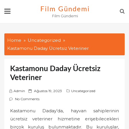
Skip
Film Gündemi
to
Film Gündemi
content
Home
Uncategorized
Kastamonu Daday Ücretsiz Veteriner
Kastamonu Daday Ücretsiz
Veteriner
P
Admin
Ağustos 19, 2023
Uncategorized
o
No Comments
s
Kastamonu Daday’da, hayvan sahiplerinin
t
ücretsiz veteriner hizmetine erişebilecekleri
e
d
birçok kuruluş bulunmaktadır. Bu kuruluşlar,