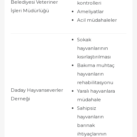
Belediyesi Veteriner
kontrolleri
İşleri Müdürlüğü
Ameliyatlar
Acil müdahaleler
Sokak
hayvanlarının
kısırlaştırılması
Bakıma muhtaç
hayvanların
rehabilitasyonu
Daday Hayvanseverler
Yaralı hayvanlara
Derneği
müdahale
Sahipsiz
hayvanların
barınak
ihtiyaçlarının