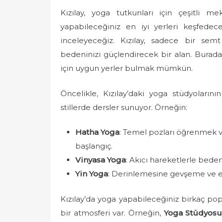
e
Kızılay, yoga tutkunları için çeşitli m
d
yapabileceğiniz en iyi yerleri keşfedec
o
inceleyeceğiz. Kızılay, sadece bir sem
n
bedeninizi güçlendirecek bir alan. Burad
için uygun yerler bulmak mümkün.
Öncelikle, Kızılay’daki yoga stüdyoların
stillerde dersler sunuyor. Örneğin:
Hatha Yoga
: Temel pozları öğrenmek ve
başlangıç.
Vinyasa Yoga
: Akıcı hareketlerle bede
Yin Yoga
: Derinlemesine gevşeme ve 
Kızılay’da yoga yapabileceğiniz birkaç p
bir atmosferi var. Örneğin,
Yoga Stüdyos