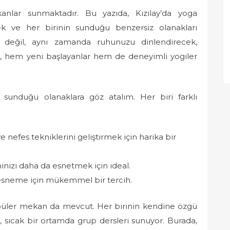
ekanlar sunmaktadır. Bu yazıda, Kızılay’da yoga
ek ve her birinin sunduğu benzersiz olanakları
t değil, aynı zamanda ruhunuzu dinlendirecek,
a, hem yeni başlayanlar hem de deneyimli yogiler
ın sunduğu olanaklara göz atalım. Her biri farklı
 nefes tekniklerini geliştirmek için harika bir
ninizi daha da esnetmek için ideal.
esneme için mükemmel bir tercih.
opüler mekan da mevcut. Her birinin kendine özgü
u
, sıcak bir ortamda grup dersleri sunuyor. Burada,