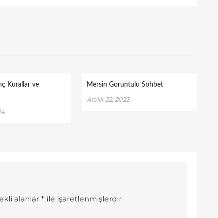
nç Kurallar ve
Mersin Goruntulu Sohbet
Aralık 22, 2023
24
ekli alanlar
*
ile işaretlenmişlerdir