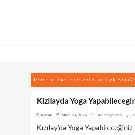
Skip
to
content
Home
Uncategorized
Kizilayda Yoga Y
Kizilayda Yoga Yapabilecegin
P
Admin
Mart 30, 2026
Uncategorized
N
o
Kızılay’da Yoga Yapabileceğiniz 
s
t