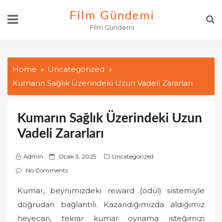
Skip
Film Gündemi
to
Film Gündemi
content
Home
Uncategorized
Kumarın Sağlık Üzerindeki Uzun Vadeli Zararları
Kumarın Sağlık Üzerindeki Uzun
Vadeli Zararları
P
Admin
Ocak 3, 2025
Uncategorized
o
No Comments
s
Kumar, beynimizdeki reward (ödül) sistemiyle
t
doğrudan bağlantılı. Kazandığımızda aldığımız
e
d
heyecan, tekrar kumar oynama isteğimizi