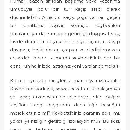
Kumar, bazen sıfırdan başlama veya kazanma
umuduyla dolu bir tür kaçış aracı olarak
düşünülebilir. Ama bu kaçış, çoğu zaman geçici
bir rahatlama sağlar. Sonuçta, kaybedilen
paraların ya da zamanın getirdiği duygusal yük,
kişide derin bir boşluk hissine yol açabilir. Kayıp
duygusu, belki de en çarpıcı ve sindirilemeyen
acılardan biridir. Kumarda kaybettiğiniz her bir
cent, ruh halinizde açtığınız yeni yaralar demektir.
Kumar oynayan bireyler, zamanla yalnızlaşabilir.
Kaybetme korkusu, sosyal hayattan uzaklaşmaya
yol açar; arkadaşları ve aileleriyle olan bağlar
zayıflar. Hangi duygunun daha ağır bastığını
merak ettiniz mi? Kaybettiğiniz paranın acısı mı,
yoksa yalnızlığın getirdiği izolasyon mu? Bu ikisi,
belki de birbirini besleyen bir ikilem gibi.