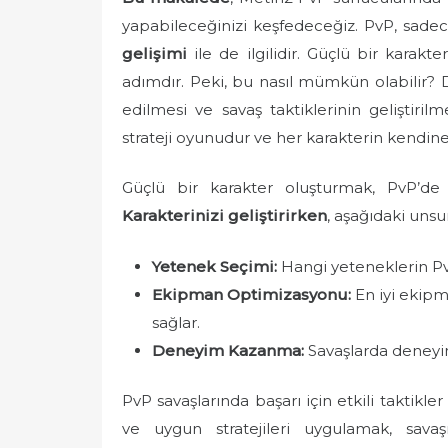
e
yapabileceğinizi keşfedeceğiz. PvP, sade
d
gelişimi
ile de ilgilidir. Güçlü bir karakte
o
adımdır. Peki, bu nasıl mümkün olabilir?
n
edilmesi ve savaş taktiklerinin geliştiril
strateji oyunudur ve her karakterin kendine 
Güçlü bir karakter oluşturmak, PvP’de 
Karakterinizi geliştirirken
, aşağıdaki unsu
Yetenek Seçimi:
Hangi yeteneklerin PvP
Ekipman Optimizasyonu:
En iyi ekipm
sağlar.
Deneyim Kazanma:
Savaşlarda deneyim
PvP savaşlarında başarı için etkili taktikler
ve uygun stratejileri uygulamak, savaşı