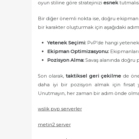
oyun stiline göre stratejinizi
esnek
tutmalısı
Bir diğer önemli nokta ise, doğru ekipman 
bir karakter oluşturmak için aşağıdaki adı
Yetenek Seçimi:
PvP’de hangi yetenekl
Ekipman Optimizasyonu:
Ekipmanların
Pozisyon Alma:
Savaş alanında doğru p
Son olarak,
taktiksel geri çekilme
de önem
daha iyi bir pozisyon almak için fırsat y
Unutmayın, her zaman bir adım önde olmal
wslik pvp serverler
metin2 server