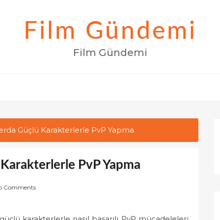
Film Gündemi
Film Gündemi
erda Güçlü Karakterlerle PvP Yapma
Karakterlerle PvP Yapma
o Comments
üçlü karakterlerle nasıl başarılı PvP mücadeleleri