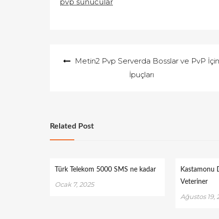
pvp sunucular
Yazı
Metin2 Pvp Serverda Bosslar ve PvP İçi
gezinmesi
İpuçları
Related Post
Türk Telekom 5000 SMS ne kadar
Kastamonu D
Veteriner
Ocak 7, 2025
Ağustos 19, 