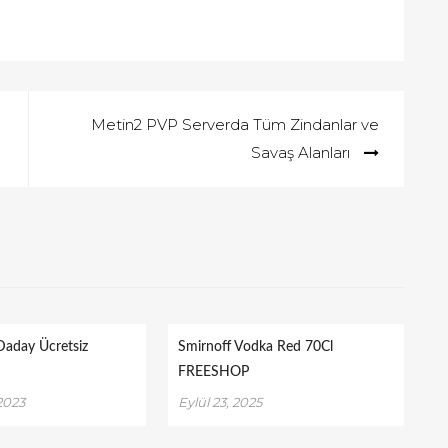
n
Metin2 PVP Serverda Tüm Zindanlar ve
Savaş Alanları
aday Ücretsiz
Smirnoff Vodka Red 70Cl
FREESHOP
2023
Eylül 23, 2025