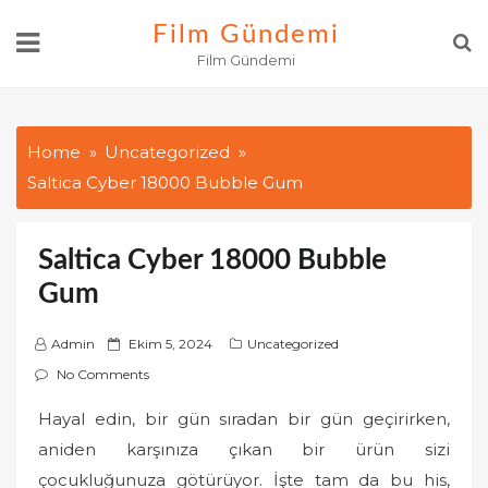
Skip
Film Gündemi
to
Film Gündemi
content
Home
Uncategorized
Saltica Cyber 18000 Bubble Gum
Saltica Cyber 18000 Bubble
Gum
P
Admin
Ekim 5, 2024
Uncategorized
o
No Comments
s
Hayal edin, bir gün sıradan bir gün geçirirken,
t
aniden karşınıza çıkan bir ürün sizi
e
d
çocukluğunuza götürüyor. İşte tam da bu his,