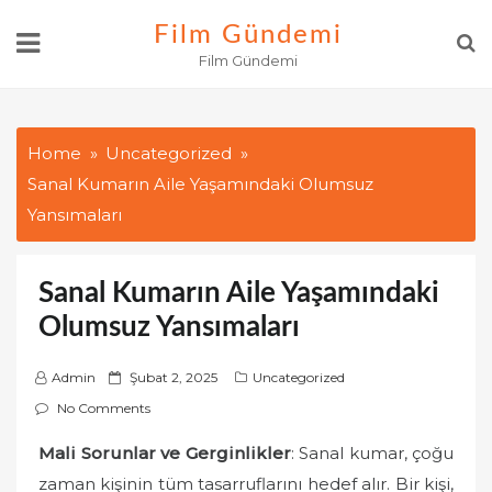
Skip
Film Gündemi
to
Film Gündemi
content
Home
Uncategorized
Sanal Kumarın Aile Yaşamındaki Olumsuz
Yansımaları
Sanal Kumarın Aile Yaşamındaki
Olumsuz Yansımaları
P
Admin
Şubat 2, 2025
Uncategorized
o
No Comments
s
Mali Sorunlar ve Gerginlikler
: Sanal kumar, çoğu
t
zaman kişinin tüm tasarruflarını hedef alır. Bir kişi,
e