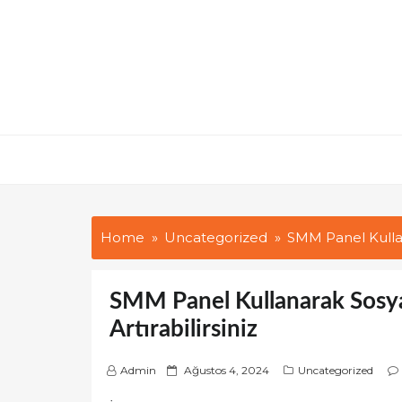
Skip
to
content
Home
Uncategorized
SMM Panel Kullana
SMM Panel Kullanarak Sosya
Artırabilirsiniz
P
Admin
Ağustos 4, 2024
Uncategorized
o