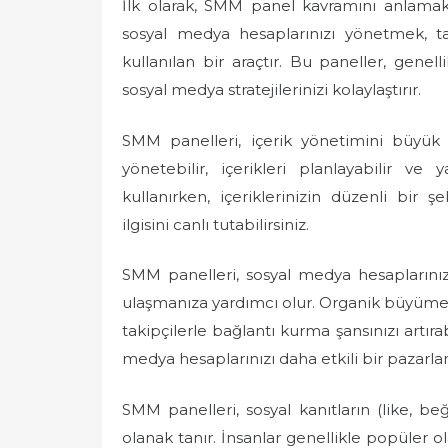
İlk olarak, SMM panel kavramını anlama
s
t
sosyal medya hesaplarınızı yönetmek, ta
e
kullanılan bir araçtır. Bu paneller, genel
d
sosyal medya stratejilerinizi kolaylaştırır.
o
n
SMM panelleri, içerik yönetimini büyük 
yönetebilir, içerikleri planlayabilir ve 
kullanırken, içeriklerinizin düzenli bir ş
ilgisini canlı tutabilirsiniz.
SMM panelleri, sosyal medya hesaplarınızd
ulaşmanıza yardımcı olur. Organik büyüme s
takipçilerle bağlantı kurma şansınızı artırab
medya hesaplarınızı daha etkili bir pazarla
SMM panelleri, sosyal kanıtların (like, be
olanak tanır. İnsanlar genellikle popüler o