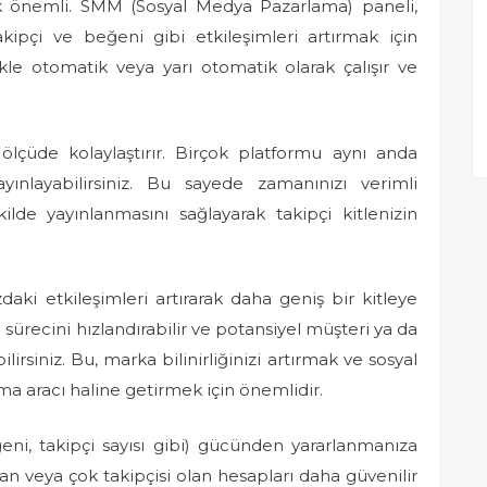
k önemli. SMM (Sosyal Medya Pazarlama) paneli,
kipçi ve beğeni gibi etkileşimleri artırmak için
likle otomatik veya yarı otomatik olarak çalışır ve
ölçüde kolaylaştırır. Birçok platformu aynı anda
yayınlayabilirsiniz. Bu sayede zamanınızı verimli
ekilde yayınlanmasını sağlayarak takipçi kitlenizin
aki etkileşimleri artırarak daha geniş bir kitleye
ürecini hızlandırabilir ve potansiyel müşteri ya da
ilirsiniz. Bu, marka bilinirliğinizi artırmak ve sosyal
ma aracı haline getirmek için önemlidir.
ğeni, takipçi sayısı gibi) gücünden yararlanmanıza
lan veya çok takipçisi olan hesapları daha güvenilir