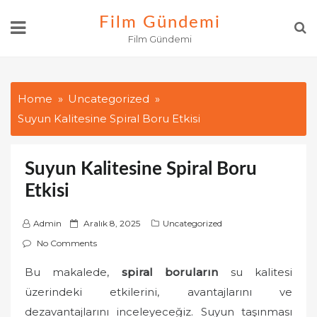
Skip
Film Gündemi
to
Film Gündemi
content
Home
Uncategorized
Suyun Kalitesine Spiral Boru Etkisi
Suyun Kalitesine Spiral Boru
Etkisi
P
Admin
Aralık 8, 2025
Uncategorized
o
No Comments
s
Bu makalede,
spiral boruların
su kalitesi
t
üzerindeki etkilerini, avantajlarını ve
e
d
dezavantajlarını inceleyeceğiz. Suyun taşınması