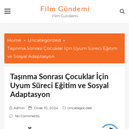
Skip
Film Gündemi
to
Film Gündemi
content
Home
Uncategorized
Taşınma Sonrası Çocuklar İçin Uyum Süreci Eğitim
ve Sosyal Adaptasyon
Taşınma Sonrası Çocuklar İçin
Uyum Süreci Eğitim ve Sosyal
Adaptasyon
P
Admin
Ocak 10, 2024
Uncategorized
o
No Comments
s
t