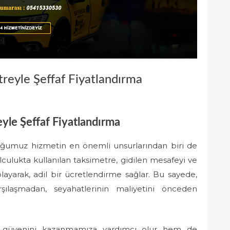
treyle Şeffaf Fiyatlandırma
eyle Şeffaf Fiyatlandırma
uğumuz hizmetin en önemli unsurlarından biri de
olculukta kullanılan taksimetre, gidilen mesafeyi ve
ayarak, adil bir ücretlendirme sağlar. Bu sayede,
rşılaşmadan, seyahatlerinin maliyetini önceden
zın güvenini kazanmamıza yardımcı olur hem de