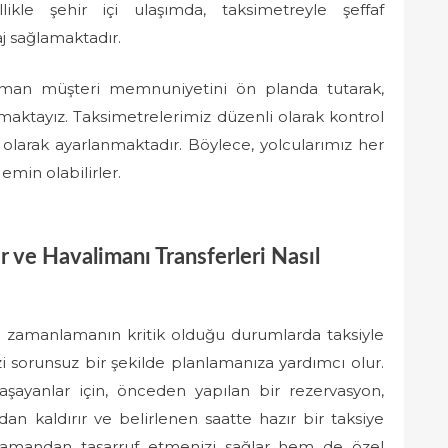
ikle şehir içi ulaşımda, taksimetreyle şeffaf
aj sağlamaktadır.
man müşteri memnuniyetini ön planda tutarak,
ışmaktayız. Taksimetrelerimiz düzenli olarak kontrol
larak ayarlanmaktadır. Böylece, yolcularımız her
emin olabilirler.
 ve Havalimanı Transferleri Nasıl
bi zamanlamanın kritik olduğu durumlarda taksiyle
 sorunsuz bir şekilde planlamanıza yardımcı olur.
şayanlar için, önceden yapılan bir rezervasyon,
an kaldırır ve belirlenen saatte hazır bir taksiye
amandan tasarruf etmenizi sağlar hem de özel