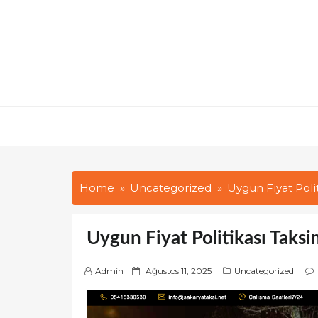
Skip
to
content
Home
Uncategorized
Uygun Fiyat Polit
Uygun Fiyat Politikası Taksi
P
Admin
Ağustos 11, 2025
Uncategorized
o
s
t