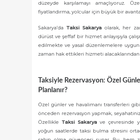
düzeyde karşılamayı amaçlıyoruz. Özell
fiyatlandırma, yolcular için büyük bir avant
Sakarya’da
Taksi Sakarya
olarak, her za
dürüst ve şeffaf bir hizmet anlayışıyla çal
edilmekte ve yasal düzenlemelere uygun o
zaman hak ettikleri hizmeti alacaklarından 
Taksiyle Rezervasyon: Özel Günler
Planlanır?
Özel günler ve havalimanı transferleri gi
önceden rezervasyon yapmak, seyahatinizi
Özellikle
Taksi Sakarya
ve çevresinde ya
yoğun saatlerde taksi bulma stresini ortad
sahip olma güvencesi sunar. Bu, hem z