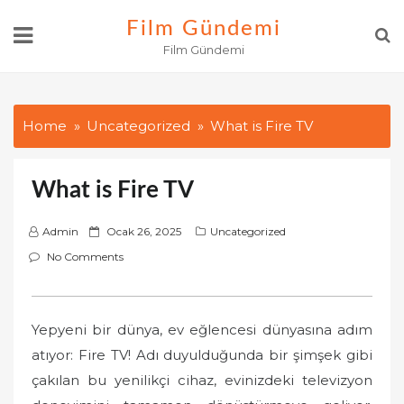
Skip
Film Gündemi
to
Film Gündemi
content
Home
Uncategorized
What is Fire TV
What is Fire TV
P
Admin
Ocak 26, 2025
Uncategorized
o
No Comments
s
t
e
Yepyeni bir dünya, ev eğlencesi dünyasına adım
d
atıyor: Fire TV! Adı duyulduğunda bir şimşek gibi
o
çakılan bu yenilikçi cihaz, evinizdeki televizyon
n