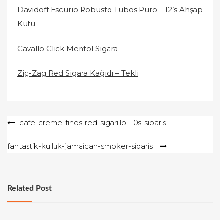
Davidoff Escurio Robusto Tubos Puro – 12’s Ahşap
Kutu
Cavallo Click Mentol Sigara
Zig-Zag Red Sigara Kağıdı – Tekli
Yazı
cafe-creme-finos-red-sigarillo–10s-siparis
gezinmesi
fantastik-kulluk-jamaican-smoker-siparis
Related Post