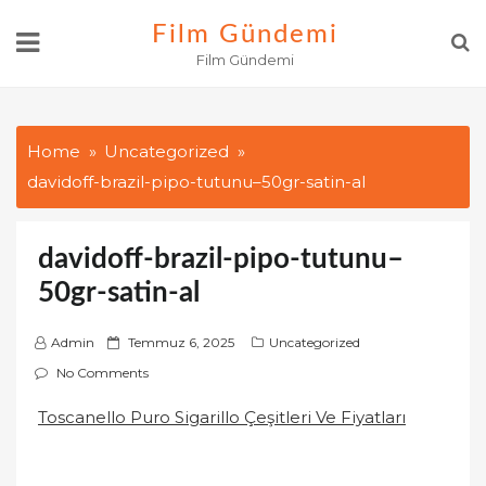
Skip
Film Gündemi
to
Film Gündemi
content
Home
Uncategorized
davidoff-brazil-pipo-tutunu–50gr-satin-al
davidoff-brazil-pipo-tutunu–
50gr-satin-al
P
Admin
Temmuz 6, 2025
Uncategorized
o
No Comments
s
Toscanello Puro Sigarillo Çeşitleri Ve Fiyatları
t
e
d