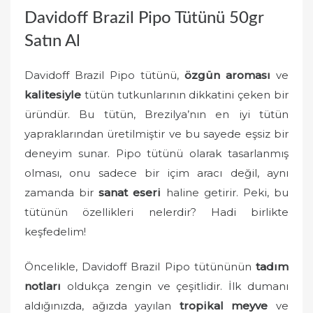
o
Davidoff Brazil Pipo Tütünü 50gr
n
Satın Al
Davidoff Brazil Pipo tütünü,
özgün aroması
ve
kalitesiyle
tütün tutkunlarının dikkatini çeken bir
üründür. Bu tütün, Brezilya’nın en iyi tütün
yapraklarından üretilmiştir ve bu sayede eşsiz bir
deneyim sunar. Pipo tütünü olarak tasarlanmış
olması, onu sadece bir içim aracı değil, aynı
zamanda bir
sanat eseri
haline getirir. Peki, bu
tütünün özellikleri nelerdir? Hadi birlikte
keşfedelim!
Öncelikle, Davidoff Brazil Pipo tütününün
tadım
notları
oldukça zengin ve çeşitlidir. İlk dumanı
aldığınızda, ağızda yayılan
tropikal meyve
ve