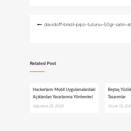
Yazı
davidoff-brazil-pipo-tutunu–50gr-satin-al
gezinmesi
Related Post
Hackerların Mobil Uygulamalardaki
Beştaş Yüzük
Açıklardan Yararlanma Yöntemleri
Tasarımlar
Ağustos 25, 2025
Ocak 13, 20