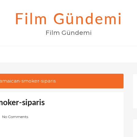
Film Gündemi
Film Gündemi
-jamaican-smoker-siparis
moker-siparis
No Comments