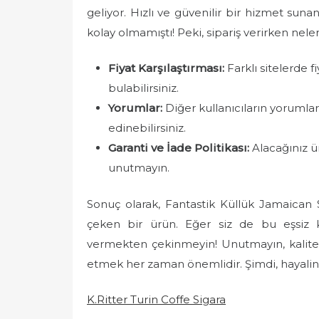
geliyor. Hızlı ve güvenilir bir hizmet sun
kolay olmamıştı! Peki, sipariş verirken nele
Fiyat Karşılaştırması:
Farklı sitelerde fi
bulabilirsiniz.
Yorumlar:
Diğer kullanıcıların yorumlar
edinebilirsiniz.
Garanti ve İade Politikası:
Alacağınız ür
unutmayın.
Sonuç olarak, Fantastik Küllük Jamaican S
çeken bir ürün. Eğer siz de bu eşsiz kü
vermekten çekinmeyin! Unutmayın, kalitel
etmek her zaman önemlidir. Şimdi, hayali
K.Ritter Turin Coffe Sigara