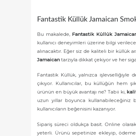
e
d
Fantastik Küllük Jamaican Smok
o
n
Bu makalede,
Fantastik Küllük Jamaic
kullanıcı deneyimleri üzerine bilgi verilece
alınacaktır. Eğer siz de kaliteli bir küllük 
Jamaican
tarzıyla dikkat çekiyor ve her siga
Fantastik Küllük, yalnızca işlevselliğiy
çıkıyor. Kullanıcılar, bu küllüğün hem 
ürünün en büyük avantajı ne? Tabii ki,
kal
uzun yıllar boyunca kullanabileceğiniz b
kullanıcıların beğenisini kazanıyor.
Sipariş süreci oldukça basit. Online olar
yeterli. Ürünü sepetinize ekleyip, ödeme