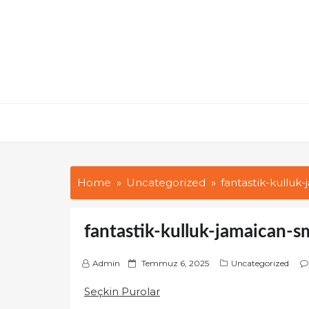
Skip
to
content
Home
Uncategorized
fantastik-kulluk
fantastik-kulluk-jamaican-s
P
Admin
Temmuz 6, 2025
Uncategorized
o
Seçkin Purolar
s
t