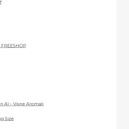
f
r – FREESHOP
n Al – Vişne Aromalı
g Size