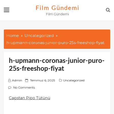
Skip
Film Gündemi
to
Film Gündemi
content
Home
Uncategorized
h-upmann-coronas-junior-puro-25s-freeshop-fiyat
h-upmann-coronas-junior-puro-
25s-freeshop-fiyat
P
Admin
Temmuz 6, 2025
Uncategorized
o
No Comments
s
Capstan Pipo Tütünü
t
e
d