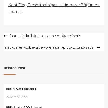
Kent Zing Fresh ithal sigara – Limon ve Böğürtlen
aromalı
Yazı
fantastik-kulluk-jamaican-smoker-siparis
gezinmesi
mac-baren-cube-silver-premium-pipo-tutunu-satis
Related Post
Rufus Nasıl Kullanılır
Kasım 17, 2024