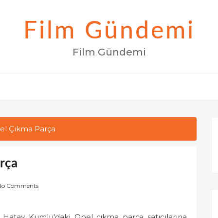
Film Gündemi
Film Gündemi
el Çıkma Parça
rça
No Comments
in Hatay Kumlu'daki Opel çıkma parça satıcılarına