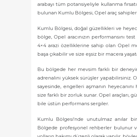
arabayı tüm potansiyeliyle kullanma fırsatı
bulunan Kumlu Bölgesi, Opel araç sahipler
Kumlu Bölgesi, doğal güzellikleri ve heyeca
bölge, Opel aracınızın performansını test e
4×4 arazi özelliklerine sahip olan Opel m
başa çıkabilir ve size eşsiz bir macera yaşata
Bu bölgede her mevsim farklı bir deneyim
adrenalini yüksek sürüşler yapabilirsiniz.
sayesinde, engelleri aşmanın heyecanını his
size farklı bir zorluk sunar. Opel araçları, 
bile üstün performans sergiler.
Kumlu Bölgesi'nde unutulmaz anılar biri
Bölgede profesyonel rehberler bulunur ve
yolların bakımı düzenli olarak yapılır, böyl