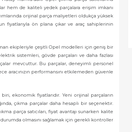
ar hem de kaliteli yedek parçalara erişim imkanı
mlarında orijinal parça maliyetleri oldukça yüksek
n fiyatlarıyla ön plana çıkar ve araç sahiplerinin
an ekipleriyle çeşitli Opel modelleri için geniş bir
ektrik sistemleri, gövde parçaları ve daha fazlası
arçalar mevcuttur. Bu parçalar, deneyimli personel
öylece aracınızın performansını etkilemeden güvenle
ri, ekonomik fiyatlarıdır. Yeni orijinal parçaların
ığında, çıkma parçalar daha hesaplı bir seçenektir.
ma parça satıcıları, fiyat avantajı sunarken kalite
şır durumda olmasını sağlamak için gerekli kontroller