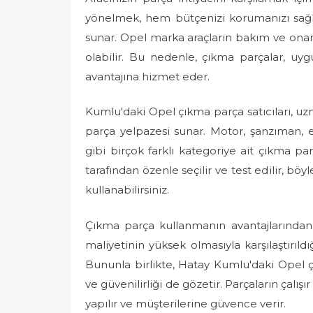
e
yönelmek, hem bütçenizi korumanızı sağl
d
sunar. Opel marka araçların bakım ve onarı
o
olabilir. Bu nedenle, çıkma parçalar, uygu
n
avantajına hizmet eder.
Kumlu'daki Opel çıkma parça satıcıları, uzm
parça yelpazesi sunar. Motor, şanzıman, el
gibi birçok farklı kategoriye ait çıkma p
tarafından özenle seçilir ve test edilir, b
kullanabilirsiniz.
Çıkma parça kullanmanın avantajlarından bi
maliyetinin yüksek olmasıyla karşılaştırıld
Bununla birlikte, Hatay Kumlu'daki Opel çık
ve güvenilirliği de gözetir. Parçaların çalı
yapılır ve müşterilerine güvence verir.