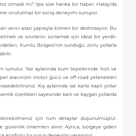
nız olmadı mı? İşte size harika bir haber: Hatay'da
ine unutulmaz bir sürüş deneyimi sunuyor.
n verici arazi yapısıyla bilinen bir destinasyon. Bu
tmek ve sınırlarını zorlamak için ideal bir yerdir.
odelleri, Kumlu Bölgesi'nin sunduğu zorlu yollarla
bilir.
 sunulur. Yaz aylarında kum tepelerinde hızlı ve
 Opel aracınızın motor gücü ve off-road yetenekleri
sedebilirsiniz. Kış aylarında ise karla kaplı yollar
güvenlik özellikleri sayesinde karlı ve kaygan yollarda
ktirebilmeniz için tüm detaylar düşünülmüştür.
 güvenlik önlemleri alınır. Ayrıca, bölgeye giden
ece konforlu bir sürüş deneyimi yaşarsınız.